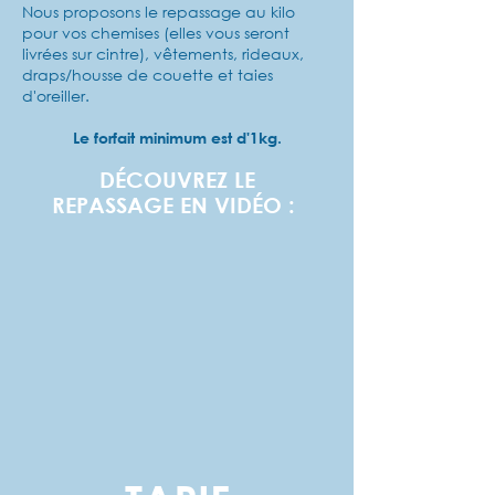
Nous proposons le repassage au kilo
pour vos chemises (elles vous seront
livrées sur cintre), vêtements, rideaux,
draps/housse de couette et taies
d'oreiller.
Le forfait minimum est d'1kg.
DÉCOUVREZ LE
REPASSAGE EN VIDÉO :